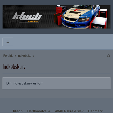
Forside
/
Indkøbskurv
Indkøbskurv
Din indkøbskurv er tom
ktech
Herthadalvej 4
4840 Nørre Alslev
Denmark